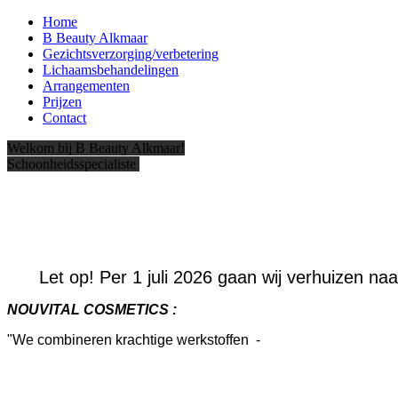
Home
B Beauty Alkmaar
Gezichtsverzorging/verbetering
Lichaamsbehandelingen
Arrangementen
Prijzen
Contact
Welkom bij B Beauty Alkmaar!
Schoonheidsspecialiste
Let op! Per 1 juli 2026 gaan wij verhuizen na
NOUVITAL COSMETICS :
"We combineren krachtige werkstoffen -